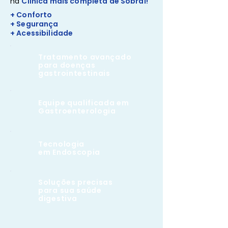
na
Clínica mais completa de Sobral!
+ Conforto
+ Segurança
+ Acessibilidade
Tratamento avançado
para doenças
gastrointestinais
Equipe qualificada em
Gastroenterologia
Tecnologia
em Endoscopia
Soluções precisas
para sua saúde
digestiva